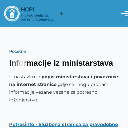
Skoči na glavni sadržaj
HCPI
▾
Hrvatski centar za
potresno inženjerstvo
Početna
Breadcrumb
Informacije iz ministarstava
U nastavku je
popis ministarstava i poveznice
na internet stranice
gdje se mogu pronaći
informacije vezane vezane za potresno
inženjerstvo.
Potresinfo - Službena stranica za pravodobne