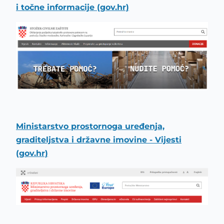
i točne informacije (gov.hr)
Ministarstvo prostornoga uređenja,
graditeljstva i državne imovine - Vijesti
(gov.hr)