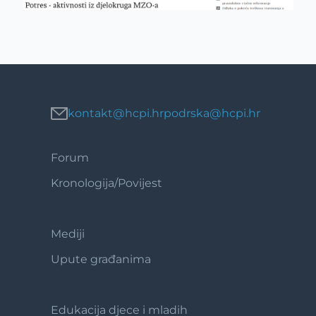
kontakt@hcpi.hr
podrska@hcpi.hr
Forum
Footer
1
Kronologija/Povijest
Mediji
Footer
2
Upute građanima
Edukacija djece i mladih
Footer