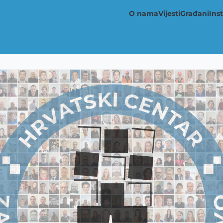
O nama
Vijesti
Građani
Inst
Main
navigation