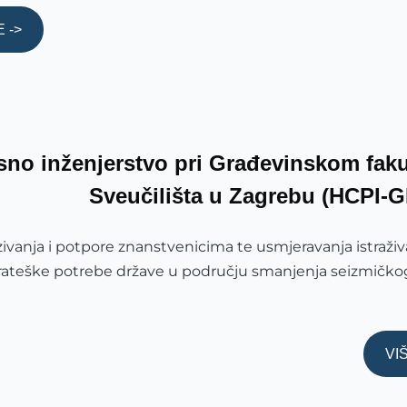
E ->
esno inženjerstvo pri Građevinskom faku
Sveučilišta u Zagrebu (HCPI-
ivanja i potpore znanstvenicima te usmjeravanja istraživ
rateške potrebe države u području smanjenja seizmičkog 
VIŠ