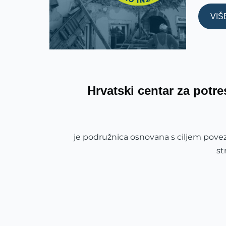
VIŠ
Hrvatski centar za potr
je podružnica osnovana s ciljem povez
st