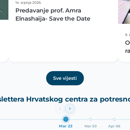
14. srpnja 2026.
Predavanje prof. Amra
Elnashaija- Save the Date
9.
O
r
S
Sve vijesti
lettera Hrvatskog centra za potresno
Mar 23
Mar 30
Apr 06