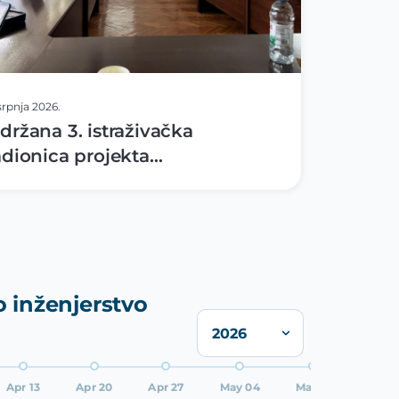
 srpnja 2026.
držana 3. istraživačka
adionica projekta
IGMATOPCRO
 inženjerstvo
Apr 13
Apr 20
Apr 27
May 04
May 11
May 1