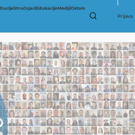
User
itucije
Stručnjaci
Edukacije
Mediji
Ostalo
account
Prijava
menu