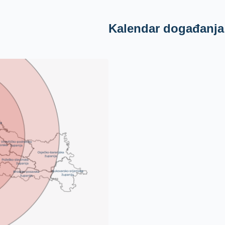
Kalendar događanja
Danas
ned
pon
uto
26.
27.
28
2.
3.
9.
10.
11
16.
17.
18