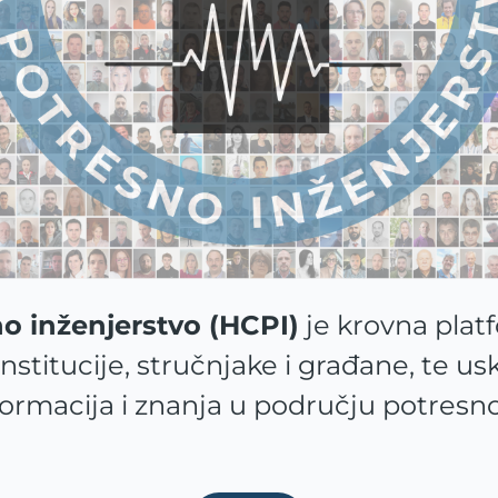
no inženjerstvo (HCPI)
je krovna plat
institucije, stručnjake i građane, te u
formacija i znanja u području potresn