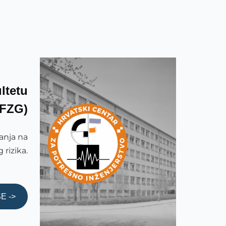
ltetu
GFZG)
anja na
rizika.
E ->