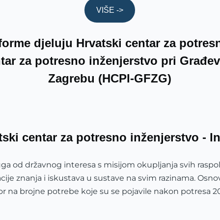
VIŠE ->
orme djeluju Hrvatski centar za potres
ntar za potresno inženjerstvo pri Građe
Zagrebu (HCPI-GFZG)
tski centar za potresno inženjerstvo - I
uga od državnog interesa s misijom okupljanja svih raspol
acije znanja i iskustava u sustave na svim razinama. Osnov
r na brojne potrebe koje su se pojavile nakon potresa 2