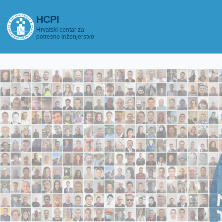
Skoči na glavni sadržaj
HCPI
▾
Hrvatski centar za
potresno inženjerstvo