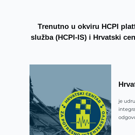
Trenutno u okviru HCPI platf
služba (HCPI-IS) i Hrvatski ce
Hrva
je udr
integr
odgovo